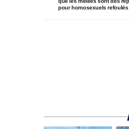
que les mêlées sont des rep
pour homosexuels refoulés