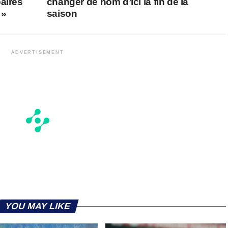
aires
changer de nom d’ici la fin de la
 »
saison
ADVERTISEMENT
YOU MAY LIKE