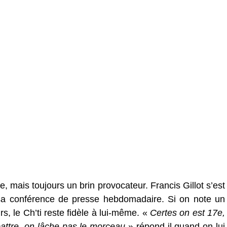
lme, mais toujours un brin provocateur. Francis Gillot s’est
sa conférence de presse hebdomadaire. Si on note un
, le Ch’ti reste fidèle à lui-même. «
Certes on est 17e,
battre, on lâche pas le morceau
» répond-il quand on lui