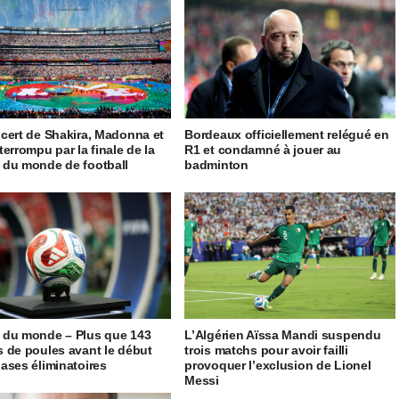
cert de Shakira, Madonna et
Bordeaux officiellement relégué en
terrompu par la finale de la
R1 et condamné à jouer au
du monde de football
badminton
du monde – Plus que 143
L’Algérien Aïssa Mandi suspendu
 de poules avant le début
trois matchs pour avoir failli
ases éliminatoires
provoquer l’exclusion de Lionel
Messi