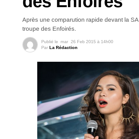
des Enfoirés
Après une comparution rapide devant la SACEM
troupe des Enfoirés.
Publié le
mar
26 Feb 2015 à 14h00
Par
La Rédaction