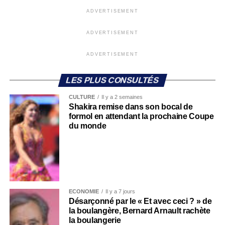
ADVERTISEMENT
ADVERTISEMENT
ADVERTISEMENT
LES PLUS CONSULTÉS
CULTURE
Il y a 2 semaines
Shakira remise dans son bocal de
formol en attendant la prochaine Coupe
du monde
ECONOMIE
Il y a 7 jours
Désarçonné par le « Et avec ceci ? » de
la boulangère, Bernard Arnault rachète
la boulangerie