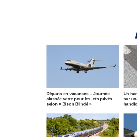
Départs en vacances – Journée
Un han
classée verte pour les jets privés
sur un
selon « Bison Blindé »
handi