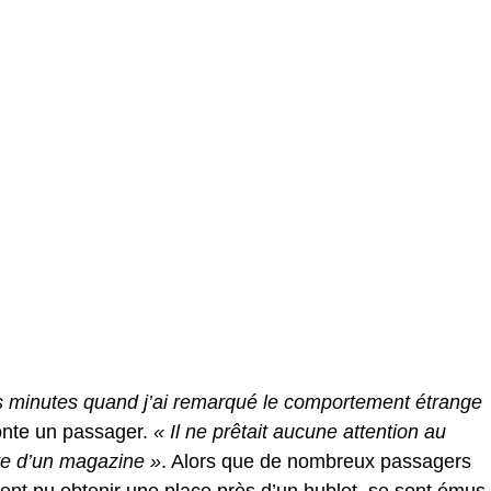
s minutes quand j’ai remarqué le comportement étrange
nte un passager.
« Il ne prêtait aucune attention au
ure d’un magazine »
. Alors que de nombreux passagers
aient pu obtenir une place près d’un hublot, se sont émus