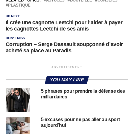
RELATED TOPICS:
ASTUCES
BOUTEILLE
CONSEILS
PLASTIQUE
UP NEXT
Il crée une cagnotte Leetchi pour l’aider à payer
les cagnottes Leetchi de ses amis
DON'T MISS
Corruption – Serge Dassault soupçonné d’avoir
acheté sa place au Paradis
ADVERTISEMENT
YOU MAY LIKE
5 phrases pour prendre la défense des
milliardaires
5 excuses pour ne pas aller au sport
aujourd’hui