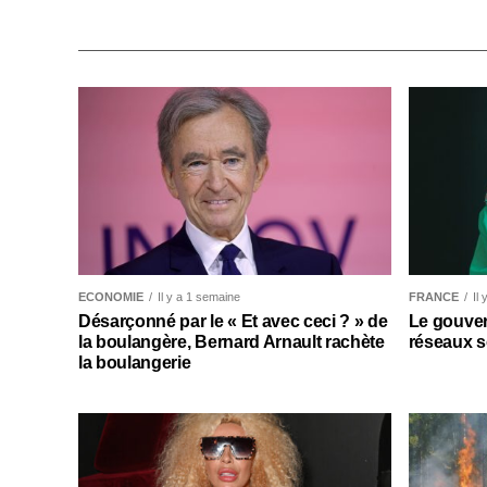
ECONOMIE
Il y a 1 semaine
FRANCE
Il
Désarçonné par le « Et avec ceci ? » de
Le gouver
la boulangère, Bernard Arnault rachète
réseaux s
la boulangerie