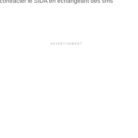
 contracter le SIDA en échangeant des sms
ADVERTISEMENT