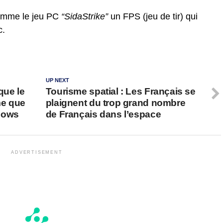
comme le jeu PC
“SidaStrike”
un FPS (jeu de tir) qui
c.
UP NEXT
que le
Tourisme spatial : Les Français se
me que
plaignent du trop grand nombre
dows
de Français dans l’espace
ADVERTISEMENT