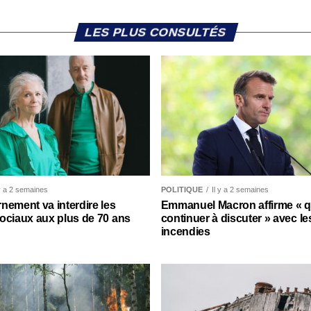
LES PLUS CONSULTÉS
 y a 2 semaines
POLITIQUE
Il y a 2 semaines
nement va interdire les
Emmanuel Macron affirme « qu’
ociaux aux plus de 70 ans
continuer à discuter » avec le
incendies