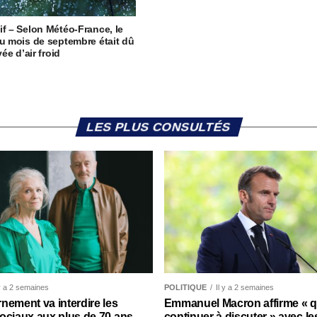
if – Selon Météo-France, le
du mois de septembre était dû
ivée d’air froid
LES PLUS CONSULTÉS
 y a 2 semaines
POLITIQUE
Il y a 2 semaines
nement va interdire les
Emmanuel Macron affirme « qu’
ociaux aux plus de 70 ans
continuer à discuter » avec le