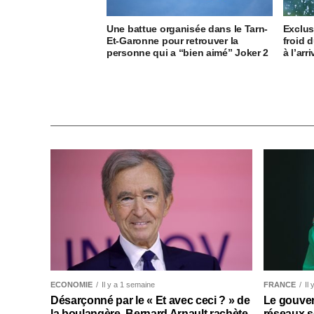
Une battue organisée dans le Tarn-
Exclus
Et-Garonne pour retrouver la
froid 
personne qui a “bien aimé” Joker 2
à l’arr
ECONOMIE
Il y a 1 semaine
FRANCE
Il
Désarçonné par le « Et avec ceci ? » de
Le gouver
la boulangère, Bernard Arnault rachète
réseaux s