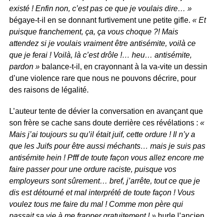
existé ! Enfin non, c’est pas ce que je voulais dire… »
bégaye-t-il en se donnant furtivement une petite gifle.
« Et
puisque franchement, ça, ça vous choque ?! Mais
attendez si je voulais vraiment être antisémite, voilà ce
que je ferai ! Voilà, là c’est drôle !… heu… antisémite,
pardon »
balance-t-il, en crayonnant à la va-vite un dessin
d’une violence rare que nous ne pouvons décrire, pour
des raisons de légalité.
L’auteur tente de dévier la conversation en avançant que
son frère se cache sans doute derrière ces révélations :
«
Mais j’ai toujours su qu’il était juif, cette ordure ! Il n’y a
que les Juifs pour être aussi méchants… mais je suis pas
antisémite hein ! Pfff de toute façon vous allez encore me
faire passer pour une ordure raciste, puisque vos
employeurs sont sûrement… bref, j’arrête, tout ce que je
dis est détourné et mal interprété de toute façon ! Vous
voulez tous me faire du mal ! Comme mon père qui
passait sa vie à me frapper gratuitement ! »
hurle l’ancien