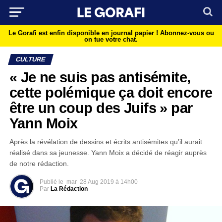
Le Gorafi est enfin disponible en journal papier !
Abonnez-vous ou
on tue votre chat.
CULTURE
« Je ne suis pas antisémite,
cette polémique ça doit encore
être un coup des Juifs » par
Yann Moix
Après la révélation de dessins et écrits antisémites qu’il aurait
réalisé dans sa jeunesse. Yann Moix a décidé de réagir auprès
de notre rédaction.
Publié le
mar
28 Aug 2019 à 14h00
Par
La Rédaction