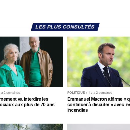
LES PLUS CONSULTÉS
 y a 2 semaines
POLITIQUE
Il y a 2 semaines
nement va interdire les
Emmanuel Macron affirme « qu’
ociaux aux plus de 70 ans
continuer à discuter » avec le
incendies