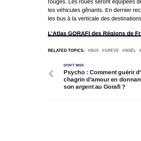
rouges. Les roues seront équipées de
les véhicules gênants. En dernier rec
les bus à la verticale des destinatio
L’Atlas GORAFI des Régions de Fr
RELATED TOPICS:
BUS
GRÈVE
NOËL
DON'T MISS
Psycho : Comment guérir d
chagrin d’amour en donnant
son argent au Gorafi ?