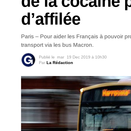
de la cocaïne 
d’affilée
Paris – Pour aider les Français à pouvoir pr
transport via les bus Macron.
Publié le
mar
19 Dec 2019 à 10h30
Par
La Rédaction