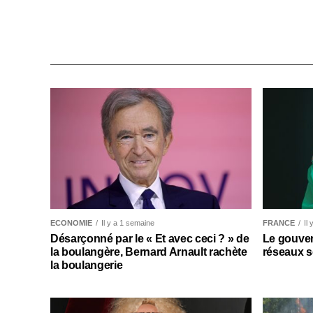
ECONOMIE
Il y a 1 semaine
FRANCE
Il
Désarçonné par le « Et avec ceci ? » de
Le gouver
la boulangère, Bernard Arnault rachète
réseaux s
la boulangerie