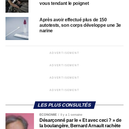
vous tendant le poignet
Après avoir effectué plus de 150
autotests, son corps développe une 3e
narine
ADVERTISEMENT
ADVERTISEMENT
ADVERTISEMENT
ADVERTISEMENT
LES PLUS CONSULTÉS
ECONOMIE
Il y a 1 semaine
Désarçonné par le « Et avec ceci ? » de
la boulangère, Bernard Arnault rachète