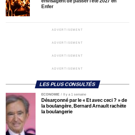
envisagent de passer l’été 2027 en
Enfer
ADVERTISEMENT
ADVERTISEMENT
ADVERTISEMENT
ADVERTISEMENT
LES PLUS CONSULTÉS
ECONOMIE
Il y a 1 semaine
Désarçonné par le « Et avec ceci ? » de
la boulangère, Bernard Arnault rachète
la boulangerie