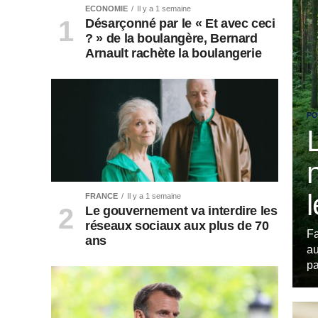
ECONOMIE
Il y a 1 semaine
Désarçonné par le « Et avec ceci
? » de la boulangère, Bernard
Arnault rachète la boulangerie
PO
FRANCE
Il y a 1 semaine
Le gouvernement va interdire les
réseaux sociaux aux plus de 70
Fa
ans
au
pa