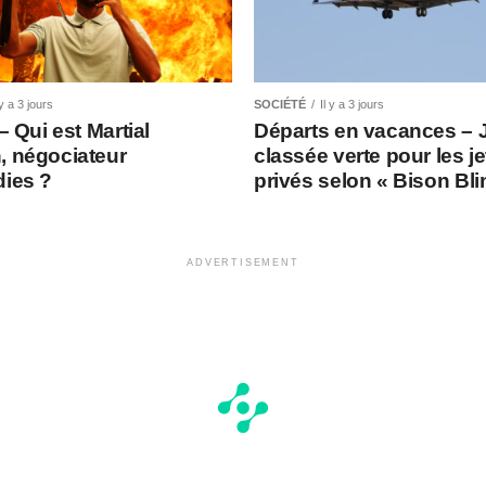
 y a 3 jours
SOCIÉTÉ
Il y a 3 jours
 – Qui est Martial
Départs en vacances – 
, négociateur
classée verte pour les je
dies ?
privés selon « Bison Bl
ADVERTISEMENT