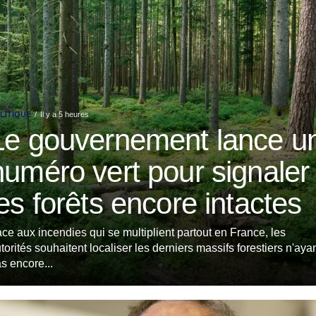
LITIQUE
Il y a 5 heures
Le gouvernement lance u
numéro vert pour signaler
les forêts encore intactes
ce aux incendies qui se multiplient partout en France, les
torités souhaitent localiser les derniers massifs forestiers n'aya
s encore...