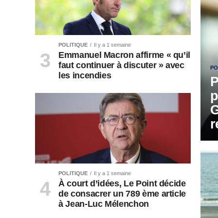
POLITIQUE
Il y a 1 semaine
Emmanuel Macron affirme « qu’il
faut continuer à discuter » avec
PO
les incendies
P
p
G
r
POLITIQUE
Il y a 1 semaine
À court d’idées, Le Point décide
de consacrer un 789 ème article
à Jean-Luc Mélenchon