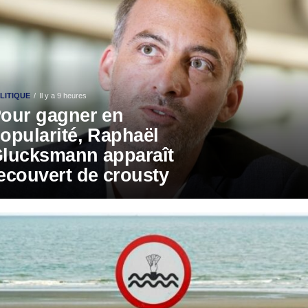
LITIQUE
Il y a 9 heures
our gagner en
opularité, Raphaël
lucksmann apparaît
ecouvert de crousty