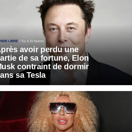
NDE LIBRE
Il y a 15 heures
près avoir perdu une
artie de sa fortune, Elon
usk contraint de dormir
ans sa Tesla