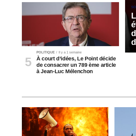
SO
L
é
d
d
POLITIQUE
Il y a 1 semaine
À court d’idées, Le Point décide
de consacrer un 789 ème article
à Jean-Luc Mélenchon