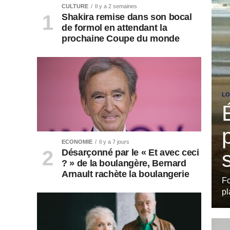
CULTURE
Il y a 2 semaines
Shakira remise dans son bocal
de formol en attendant la
prochaine Coupe du monde
LO
ECONOMIE
Il y a 7 jours
Désarçonné par le « Et avec ceci
? » de la boulangère, Bernard
Arnault rachète la boulangerie
Fo
pl