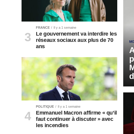
FRANCE
Il y a 1 semaine
Le gouvernement va interdire les
réseaux sociaux aux plus de 70
MO
ans
A
p
M
d
POLITIQUE
Il y a 1 semaine
Emmanuel Macron affirme « qu’il
faut continuer à discuter » avec
les incendies