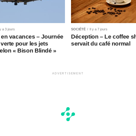
 y a 3 jours
SOCIÉTÉ
Il y a 7 jours
 en vacances – Journée
Déception – Le coffee 
verte pour les jets
servait du café normal
selon « Bison Blindé »
ADVERTISEMENT