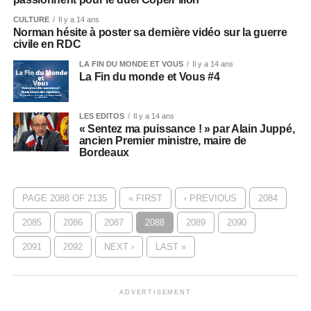
CULTURE
Il y a 14 ans
Norman hésite à poster sa dernière vidéo sur la guerre
civile en RDC
LA FIN DU MONDE ET VOUS
Il y a 14 ans
La Fin du monde et Vous #4
LES EDITOS
Il y a 14 ans
« Sentez ma puissance ! » par Alain Juppé,
ancien Premier ministre, maire de
Bordeaux
PAGE 2088 OF 2135
« FIRST
‹ PREVIOUS
2084
2085
2086
2087
2088
2089
2090
2091
2092
NEXT ›
LAST »
ADVERTISEMENT