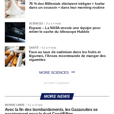
76 % des Millenials déclarent intégrer « hurler
dans un coussin » dans leur morning routine
SCIENCES
Il y a 4 mois
Espace – La NASA envoie une équipe pour
retirer le cache du télescope Hubble
SANTÉ
Il y a 4 mois
Face au taux de cadmium dans les fruits et
légumes, l’Anses recommande de manger des
cigarettes
MORE SCIENCES
ADVERTISEMENT
MORE NEWS
MONDE LIBRE
Il y a 14 ans
Avec la fin des bombardements, les Gazaouites se
passionnent pour le duel Copé/Fillon