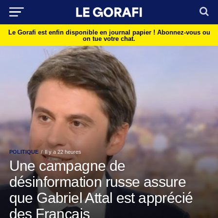
Le Gorafi est enfin disponible en journal papier !
Abonnez-vous ou
on tue votre chat.
POLITIQUE
Il y a 22 heures
Une campagne de
désinformation russe assure
que Gabriel Attal est apprécié
des Français