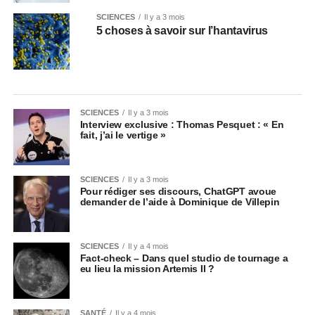
SCIENCES
Il y a 3 mois
5 choses à savoir sur l’hantavirus
SCIENCES
Il y a 3 mois
Interview exclusive : Thomas Pesquet : « En
fait, j’ai le vertige »
SCIENCES
Il y a 3 mois
Pour rédiger ses discours, ChatGPT avoue
demander de l’aide à Dominique de Villepin
SCIENCES
Il y a 4 mois
Fact-check – Dans quel studio de tournage a
eu lieu la mission Artemis II ?
SANTÉ
Il y a 4 mois