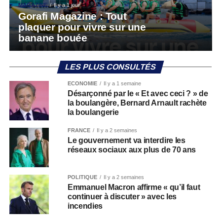
MAGAZINE
Il y a 1 jour
Gorafi Magazine : Tout
plaquer pour vivre sur une
banane bouée
LES PLUS CONSULTÉS
ECONOMIE
Il y a 1 semaine
Désarçonné par le « Et avec ceci ? » de
la boulangère, Bernard Arnault rachète
la boulangerie
FRANCE
Il y a 2 semaines
Le gouvernement va interdire les
réseaux sociaux aux plus de 70 ans
POLITIQUE
Il y a 2 semaines
Emmanuel Macron affirme « qu’il faut
continuer à discuter » avec les
incendies