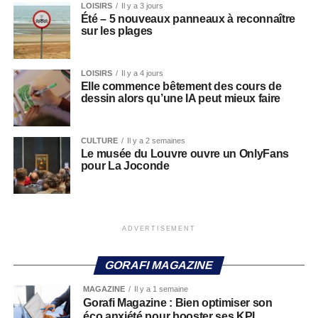
LOISIRS
Il y a 3 jours
Été – 5 nouveaux panneaux à reconnaître
sur les plages
LOISIRS
Il y a 4 jours
Elle commence bêtement des cours de
dessin alors qu’une IA peut mieux faire
CULTURE
Il y a 2 semaines
Le musée du Louvre ouvre un OnlyFans
pour La Joconde
ADVERTISEMENT
GORAFI MAGAZINE
MAGAZINE
Il y a 1 semaine
Gorafi Magazine : Bien optimiser son
éco anxiété pour booster ses KPI