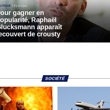
LITIQUE
Il y a 1 jour
our gagner en
opularité, Raphaël
lucksmann apparaît
ecouvert de crousty
SOCIÉTÉ