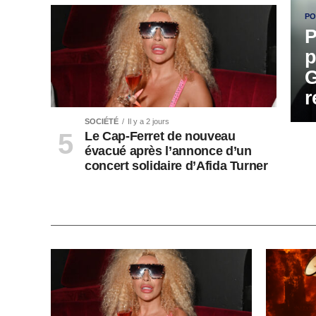
PO
P
p
G
r
SOCIÉTÉ
Il y a 2 jours
Le Cap-Ferret de nouveau
évacué après l’annonce d’un
concert solidaire d’Afida Turner