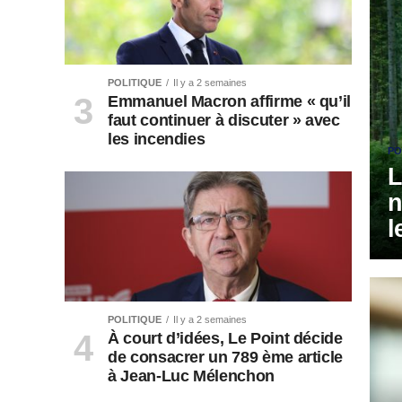
POLITIQUE
Il y a 2 semaines
Emmanuel Macron affirme « qu’il
faut continuer à discuter » avec
les incendies
PO
L
n
l
POLITIQUE
Il y a 2 semaines
À court d’idées, Le Point décide
de consacrer un 789 ème article
à Jean-Luc Mélenchon