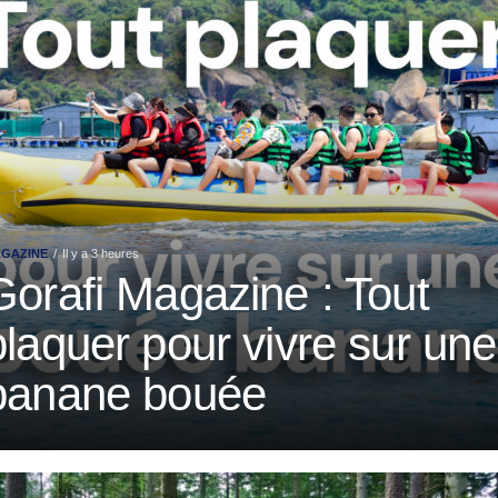
GAZINE
Il y a 3 heures
Gorafi Magazine : Tout
plaquer pour vivre sur une
banane bouée