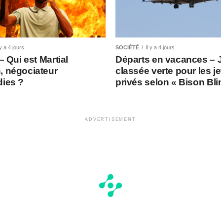
 y a 4 jours
SOCIÉTÉ
Il y a 4 jours
 – Qui est Martial
Départs en vacances – 
, négociateur
classée verte pour les je
dies ?
privés selon « Bison Bl
ADVERTISEMENT