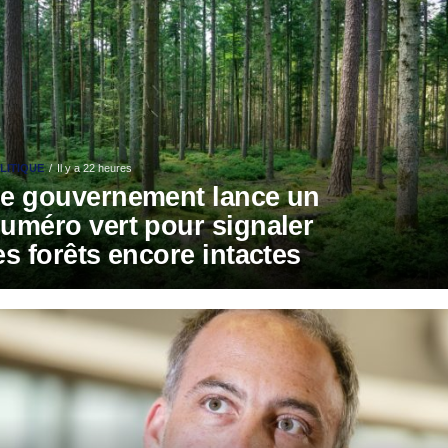
LITIQUE
Il y a 22 heures
e gouvernement lance un
uméro vert pour signaler
es forêts encore intactes