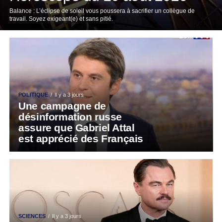
Balance : L’éclipse de soleil vous poussera à sacrifier un collègue de
travail. Soyez exigeant(e) et sans pitié.
POLITIQUE
Il y a 3 jours
Une campagne de
désinformation russe
assure que Gabriel Attal
est apprécié des Français
SCIENCES
Il y a 3 jours