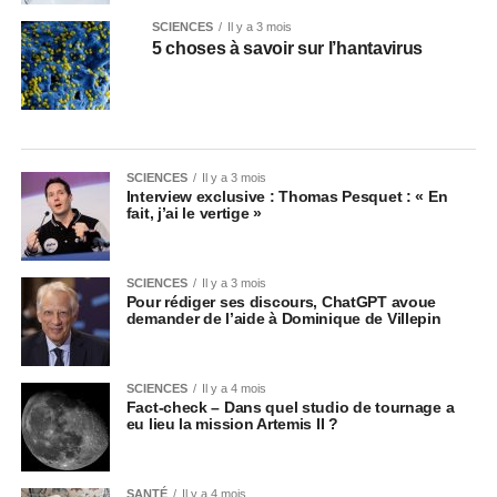
SCIENCES
Il y a 3 mois
5 choses à savoir sur l’hantavirus
SCIENCES
Il y a 3 mois
Interview exclusive : Thomas Pesquet : « En
fait, j’ai le vertige »
SCIENCES
Il y a 3 mois
Pour rédiger ses discours, ChatGPT avoue
demander de l’aide à Dominique de Villepin
SCIENCES
Il y a 4 mois
Fact-check – Dans quel studio de tournage a
eu lieu la mission Artemis II ?
SANTÉ
Il y a 4 mois