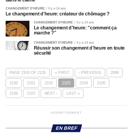
CHANGEMENT D'HEURE
Il y a 14 ans
Le changement d’heure: créateur de chômage ?
CHANGEMENT D'HEURE
Il y a 14 ans
Le changement d’heure: “comment ça
marche ?”
CHANGEMENT D'HEURE
Il y a 14 ans
Réussir son changement d’heure en toute
sécurité
PAGE 2103 OF 2135
« FIRST
‹ PREVIOUS
2099
2100
2101
2102
2103
2104
2105
2106
2107
NEXT ›
LAST »
ADVERTISEMENT
EN BREF