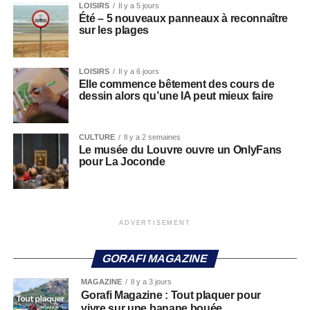
LOISIRS
Il y a 5 jours
Été – 5 nouveaux panneaux à reconnaître
sur les plages
LOISIRS
Il y a 6 jours
Elle commence bêtement des cours de
dessin alors qu’une IA peut mieux faire
CULTURE
Il y a 2 semaines
Le musée du Louvre ouvre un OnlyFans
pour La Joconde
ADVERTISEMENT
GORAFI MAGAZINE
MAGAZINE
Il y a 3 jours
Gorafi Magazine : Tout plaquer pour
vivre sur une banane bouée