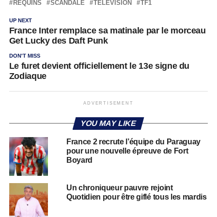
REQUINS
SCANDALE
TÉLÉVISION
TF1
UP NEXT
France Inter remplace sa matinale par le morceau
Get Lucky des Daft Punk
DON'T MISS
Le furet devient officiellement le 13e signe du
Zodiaque
ADVERTISEMENT
YOU MAY LIKE
France 2 recrute l’équipe du Paraguay
pour une nouvelle épreuve de Fort
Boyard
Un chroniqueur pauvre rejoint
Quotidien pour être giflé tous les mardis