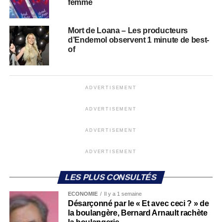
femme
Mort de Loana – Les producteurs
d’Endemol observent 1 minute de best-
of
ADVERTISEMENT
ADVERTISEMENT
ADVERTISEMENT
ADVERTISEMENT
LES PLUS CONSULTÉS
ECONOMIE
Il y a 1 semaine
Désarçonné par le « Et avec ceci ? » de
la boulangère, Bernard Arnault rachète