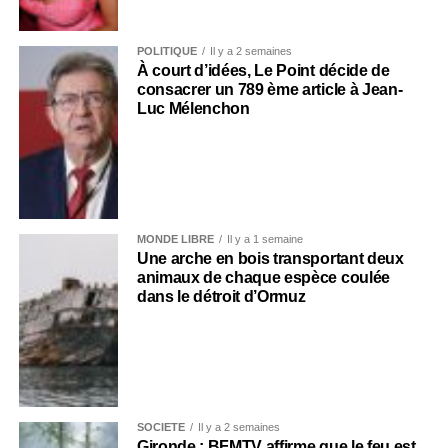
POLITIQUE
Il y a 2 semaines
À court d’idées, Le Point décide de
consacrer un 789 ème article à Jean-
Luc Mélenchon
MONDE LIBRE
Il y a 1 semaine
Une arche en bois transportant deux
animaux de chaque espèce coulée
dans le détroit d’Ormuz
SOCIÉTÉ
Il y a 2 semaines
Gironde : BFMTV affirme que le feu est