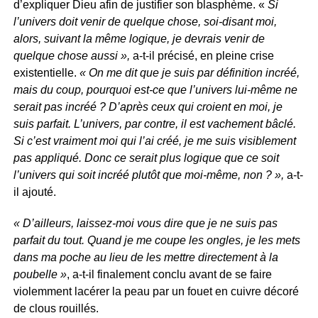
d’expliquer Dieu afin de justifier son blasphème. «
Si
l’univers doit venir de quelque chose, soi-disant moi,
alors, suivant la même logique, je devrais venir de
quelque chose aussi »,
a-t-il précisé, en pleine crise
existentielle.
« On me dit que je suis par définition incréé,
mais du coup, pourquoi est-ce que l’univers lui-même ne
serait pas incréé ? D’après ceux qui croient en moi, je
suis parfait. L’univers, par contre, il est vachement bâclé.
Si c’est vraiment moi qui l’ai créé, je me suis visiblement
pas appliqué. Donc ce serait plus logique que ce soit
l’univers qui soit incréé plutôt que moi-même, non ? »,
a-t-
il ajouté.
« D’ailleurs, laissez-moi vous dire que je ne suis pas
parfait du tout. Quand je me coupe les ongles, je les mets
dans ma poche au lieu de les mettre directement à la
poubelle »
, a-t-il finalement conclu avant de se faire
violemment lacérer la peau par un fouet en cuivre décoré
de clous rouillés.