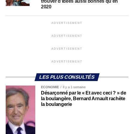
trouver d’idées aussi bonnes qu’en
2020
ADVERTISEMENT
ADVERTISEMENT
ADVERTISEMENT
ADVERTISEMENT
LES PLUS CONSULTÉS
ECONOMIE
Il y a 1 semaine
Désarçonné par le « Et avec ceci ? » de
la boulangère, Bernard Arnault rachète
la boulangerie