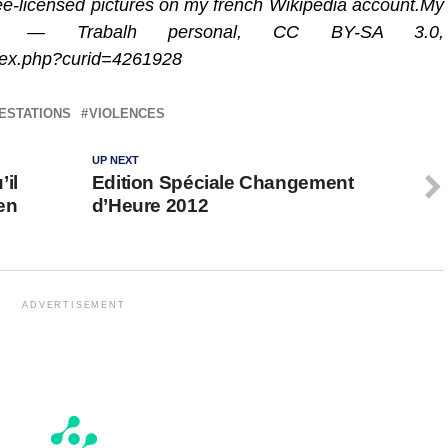
-licensed pictures on my french Wikipedia account.My
net. — Trabalh personal, CC BY-SA 3.0,
dex.php?curid=4261928
ESTATIONS
VIOLENCES
UP NEXT
il
Edition Spéciale Changement
en
d’Heure 2012
ADVERTISEMENT