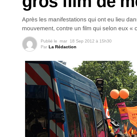
gros film de m
Après les manifestations qui ont eu lieu dan
mouvement, contre un film qui selon eux « c
Publié le
mar
18 Sep 2012 à 15h30
Par
La Rédaction