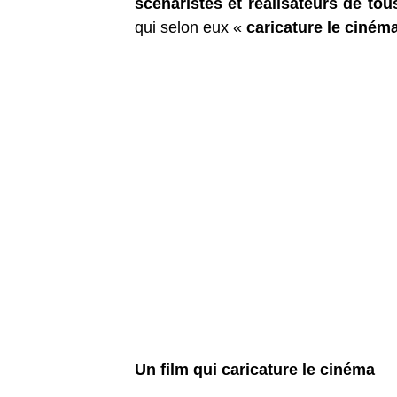
scénaristes et réalisateurs de to
qui selon eux «
caricature le ciném
Un film qui caricature le cinéma