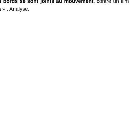
us bords se sont joints au mouvement
, contre un film
a
» . Analyse.