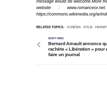
message would be welcome.More free
website : www.romanceor.
https://commons.wikimedia.org/w/in
RELATED TOPICS:
CINÉMA
FILM
MANIF
DON'T MISS
Bernard Arnault annonce qu’
rachète « Libération » pour 
faire un journal