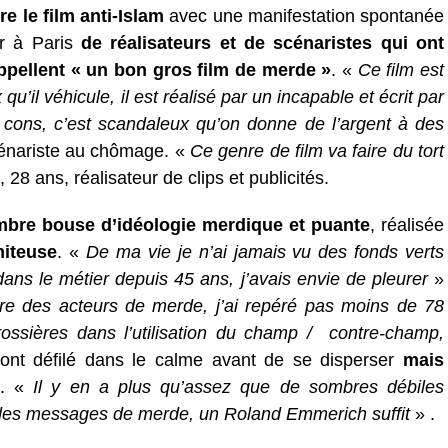
e le film anti-Islam
avec une manifestation spontanée
er à Paris
de réalisateurs et de scénaristes qui ont
appellent « un bon gros film de merde »
. «
Ce film est
u’il véhicule, il est réalisé par un incapable et écrit par
 cons, c’est scandaleux qu’on donne de l’argent à des
énariste au chômage. «
Ce genre de film va faire du tort
, 28 ans, réalisateur de clips et publicités.
bre bouse d’idéologie merdique et puante
, réalisée
miteuse
. «
De ma vie je n’ai jamais vu des fonds verts
dans le métier depuis 45 ans, j’avais envie de pleurer
»
re des acteurs de merde, j’ai repéré pas moins de 78
rossières dans l’utilisation du champ / contre-champ,
ont défilé dans le calme avant de se disperser
mais
. «
Il y en a plus qu’assez que de sombres débiles
r des messages de merde, un Roland Emmerich suffit
» .