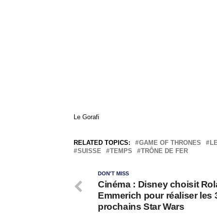
Le Gorafi
RELATED TOPICS:
GAME OF THRONES
L
SUISSE
TEMPS
TRÔNE DE FER
DON'T MISS
Cinéma : Disney choisit Ro
Emmerich pour réaliser les 
prochains Star Wars