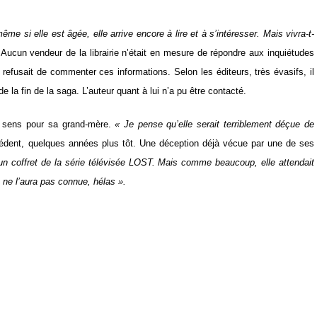
ême si elle est âgée, elle arrive encore à lire et à s’intéresser. Mais vivra-t-
 Aucun vendeur de la librairie n’était en mesure de répondre aux inquiétudes
rie refusait de commenter ces informations. Selon les éditeurs, très évasifs, il
e la fin de la saga. L’auteur quant à lui n’a pu être contacté.
de sens pour sa grand-mère.
« Je pense qu’elle serait terriblement déçue de
écédent, quelques années plus tôt. Une déception déjà vécue par une de ses
 un coffret de la série télévisée LOST. Mais comme beaucoup, elle attendait
 ne l’aura pas connue, hélas ».