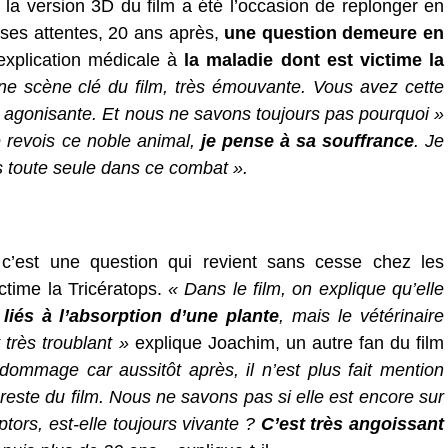
e la version 3D du film a été l’occasion de replonger en
 ses attentes, 20 ans après,
une question demeure en
 explication médicale à
la maladie dont est victime la
ne scène clé du film, très émouvante. Vous avez cette
e agonisante. Et nous ne savons toujours pas pourquoi »
e revois ce noble animal,
je pense à sa souffrance
. Je
as toute seule dans ce combat ».
, c’est une question qui revient sans cesse chez les
ictime la Tricératops.
« Dans le film, on explique qu’elle
iés à l’absorption d’une plante
, mais le vétérinaire
 très troublant »
explique Joachim, un autre fan du film
dommage car aussitôt après, il n’est plus fait mention
 reste du film. Nous ne savons pas si elle est encore sur
aptors, est-elle toujours vivante ?
C’est très angoissant