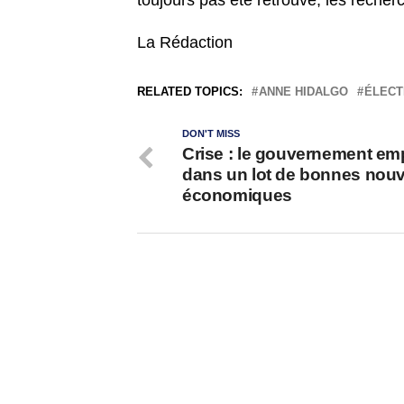
toujours pas été retrouvé, les recher
La Rédaction
RELATED TOPICS:
ANNE HIDALGO
ÉLECT
DON'T MISS
Crise : le gouvernement em
dans un lot de bonnes nouv
économiques