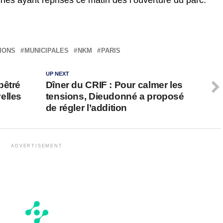
ches ayant reprises ce matin dès l’ouverture du parc.
IONS
MUNICIPALES
NKM
PARIS
UP NEXT
pêtré
Dîner du CRIF : Pour calmer les
elles
tensions, Dieudonné a proposé
de régler l’addition
ADVERTISEMENT