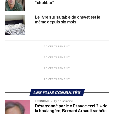
“chokbar”
Le livre sur sa table de chevet est le
même depuis six mois
ADVERTISEMENT
ADVERTISEMENT
ADVERTISEMENT
ADVERTISEMENT
LES PLUS CONSULTÉS
ECONOMIE
Il y a 1 semaine
Désarçonné par le « Et avec ceci ? » de
la boulangère, Bernard Arnault rachète