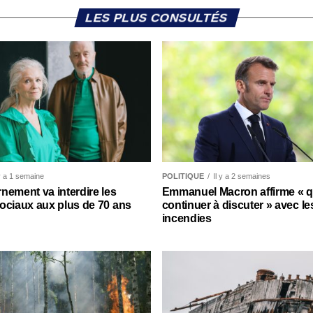
LES PLUS CONSULTÉS
 y a 1 semaine
POLITIQUE
Il y a 2 semaines
nement va interdire les
Emmanuel Macron affirme « qu’
ociaux aux plus de 70 ans
continuer à discuter » avec le
incendies