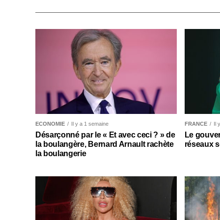
ECONOMIE
Il y a 1 semaine
FRANCE
Il
Désarçonné par le « Et avec ceci ? » de
Le gouver
la boulangère, Bernard Arnault rachète
réseaux s
la boulangerie