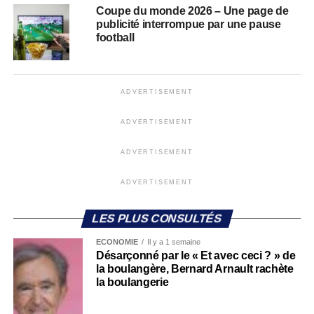
Coupe du monde 2026 – Une page de
publicité interrompue par une pause
football
ADVERTISEMENT
ADVERTISEMENT
ADVERTISEMENT
ADVERTISEMENT
LES PLUS CONSULTÉS
ECONOMIE
Il y a 1 semaine
Désarçonné par le « Et avec ceci ? » de
la boulangère, Bernard Arnault rachète
la boulangerie