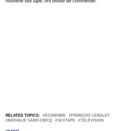
nouvelle sex tape, ont refusé de commenter.
RELATED TOPICS:
ÉCONOMIE
FRANÇOIS LENGLET
NATHALIE SAINT-CRICQ
SEXTAPE
TÉLÉVISION
UP NEXT