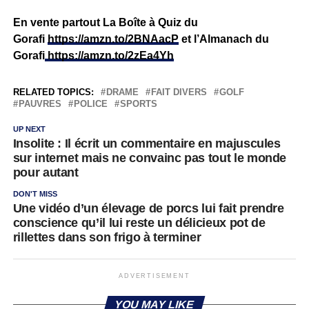
En vente partout La Boîte à Quiz du
Gorafi
https://amzn.to/2BNAacP
et l’Almanach du
Gorafi
https://amzn.to/2zEa4Yh
RELATED TOPICS:
DRAME
FAIT DIVERS
GOLF
PAUVRES
POLICE
SPORTS
UP NEXT
Insolite : Il écrit un commentaire en majuscules
sur internet mais ne convainc pas tout le monde
pour autant
DON'T MISS
Une vidéo d’un élevage de porcs lui fait prendre
conscience qu’il lui reste un délicieux pot de
rillettes dans son frigo à terminer
ADVERTISEMENT
YOU MAY LIKE