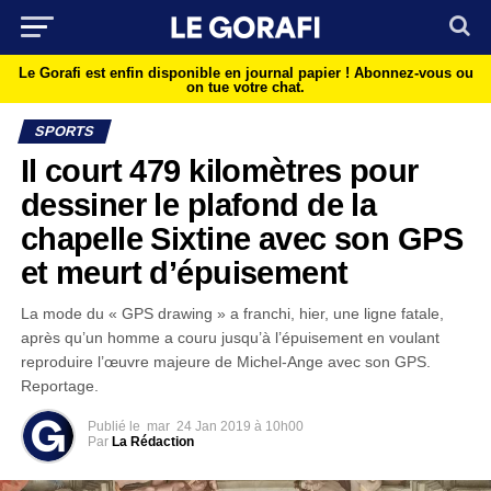
Le Gorafi est enfin disponible en journal papier !
Abonnez-vous ou
on tue votre chat.
SPORTS
Il court 479 kilomètres pour
dessiner le plafond de la
chapelle Sixtine avec son GPS
et meurt d’épuisement
La mode du « GPS drawing » a franchi, hier, une ligne fatale,
après qu’un homme a couru jusqu’à l’épuisement en voulant
reproduire l’œuvre majeure de Michel-Ange avec son GPS.
Reportage.
Publié le
mar
24 Jan 2019 à 10h00
Par
La Rédaction