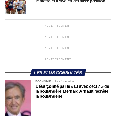
le métro et arrive en dernière position
ADVERTISEMENT
ADVERTISEMENT
ADVERTISEMENT
ADVERTISEMENT
LES PLUS CONSULTÉS
ECONOMIE
Il y a 1 semaine
Désarçonné par le « Et avec ceci ? » de
la boulangère, Bernard Arnault rachète
la boulangerie