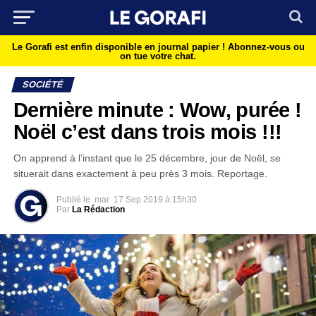
Le Gorafi est enfin disponible en journal papier !
Abonnez-vous ou
on tue votre chat.
SOCIÉTÉ
Dernière minute : Wow, purée !
Noël c’est dans trois mois !!!
On apprend à l’instant que le 25 décembre, jour de Noël, se
situerait dans exactement à peu près 3 mois. Reportage.
Publié le
mar
17 Sep 2019 à 15h30
Par
La Rédaction