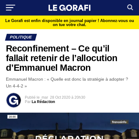
Le Gorafi est enfin disponible en journal papier !
Abonnez-vous ou
on tue votre chat.
POLITIQUE
Reconfinement – Ce qu’il
fallait retenir de l’allocution
d’Emmanuel Macron
Emmanuel Macron : « Quelle est donc la stratégie à adopter ?
Un 4-4-2 »
Publié le
mar
28 Oct 2020 à 20h30
Par
La Rédaction