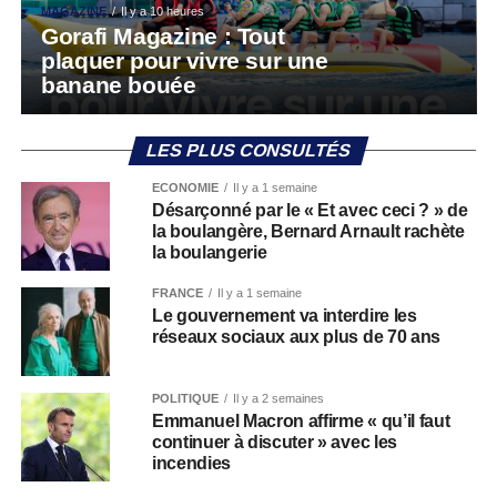
MAGAZINE
Il y a 10 heures
Gorafi Magazine : Tout
plaquer pour vivre sur une
banane bouée
LES PLUS CONSULTÉS
ECONOMIE
Il y a 1 semaine
Désarçonné par le « Et avec ceci ? » de
la boulangère, Bernard Arnault rachète
la boulangerie
FRANCE
Il y a 1 semaine
Le gouvernement va interdire les
réseaux sociaux aux plus de 70 ans
POLITIQUE
Il y a 2 semaines
Emmanuel Macron affirme « qu’il faut
continuer à discuter » avec les
incendies