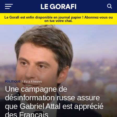
Le Gorafi est enfin disponible en journal papier !
Abonnez-vous ou
on tue votre chat.
POLITIQUE
Il y a 4 heures
Une campagne de
désinformation russe assure
que Gabriel Attal est apprécié
des Français