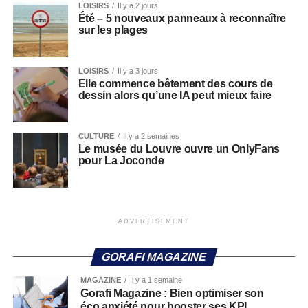
LOISIRS
Il y a 2 jours
Été – 5 nouveaux panneaux à reconnaître
sur les plages
LOISIRS
Il y a 3 jours
Elle commence bêtement des cours de
dessin alors qu’une IA peut mieux faire
CULTURE
Il y a 2 semaines
Le musée du Louvre ouvre un OnlyFans
pour La Joconde
ADVERTISEMENT
GORAFI MAGAZINE
MAGAZINE
Il y a 1 semaine
Gorafi Magazine : Bien optimiser son
éco anxiété pour booster ses KPI