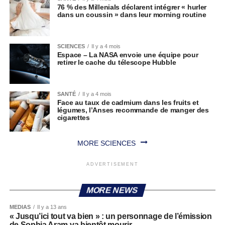
76 % des Millenials déclarent intégrer « hurler
dans un coussin » dans leur morning routine
SCIENCES
Il y a 4 mois
Espace – La NASA envoie une équipe pour
retirer le cache du télescope Hubble
SANTÉ
Il y a 4 mois
Face au taux de cadmium dans les fruits et
légumes, l’Anses recommande de manger des
cigarettes
MORE SCIENCES
ADVERTISEMENT
MORE NEWS
MEDIAS
Il y a 13 ans
« Jusqu’ici tout va bien » : un personnage de l’émission
de Sophia Aram va bientôt mourir