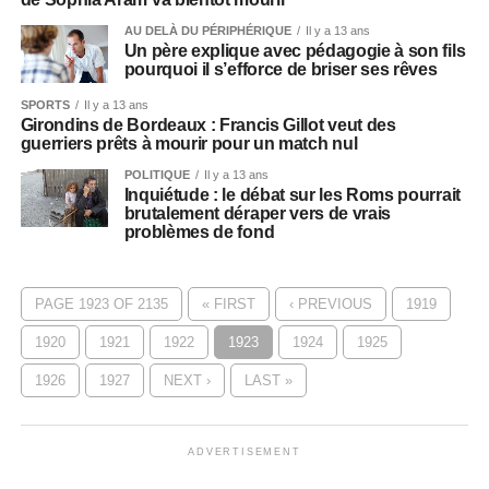
AU DELÀ DU PÉRIPHÉRIQUE
Il y a 13 ans
Un père explique avec pédagogie à son fils
pourquoi il s’efforce de briser ses rêves
SPORTS
Il y a 13 ans
Girondins de Bordeaux : Francis Gillot veut des
guerriers prêts à mourir pour un match nul
POLITIQUE
Il y a 13 ans
Inquiétude : le débat sur les Roms pourrait
brutalement déraper vers de vrais
problèmes de fond
PAGE 1923 OF 2135
« FIRST
‹ PREVIOUS
1919
1920
1921
1922
1923
1924
1925
1926
1927
NEXT ›
LAST »
ADVERTISEMENT