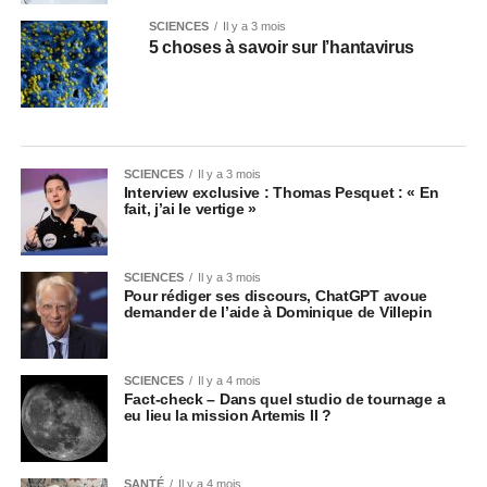
SCIENCES
Il y a 3 mois
5 choses à savoir sur l’hantavirus
SCIENCES
Il y a 3 mois
Interview exclusive : Thomas Pesquet : « En
fait, j’ai le vertige »
SCIENCES
Il y a 3 mois
Pour rédiger ses discours, ChatGPT avoue
demander de l’aide à Dominique de Villepin
SCIENCES
Il y a 4 mois
Fact-check – Dans quel studio de tournage a
eu lieu la mission Artemis II ?
SANTÉ
Il y a 4 mois