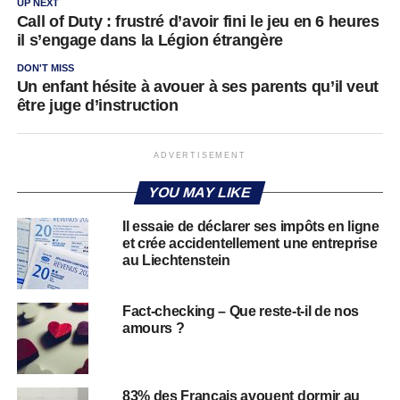
UP NEXT
Call of Duty : frustré d’avoir fini le jeu en 6 heures
il s’engage dans la Légion étrangère
DON'T MISS
Un enfant hésite à avouer à ses parents qu’il veut
être juge d’instruction
ADVERTISEMENT
YOU MAY LIKE
Il essaie de déclarer ses impôts en ligne
et crée accidentellement une entreprise
au Liechtenstein
Fact-checking – Que reste-t-il de nos
amours ?
83% des Français avouent dormir au