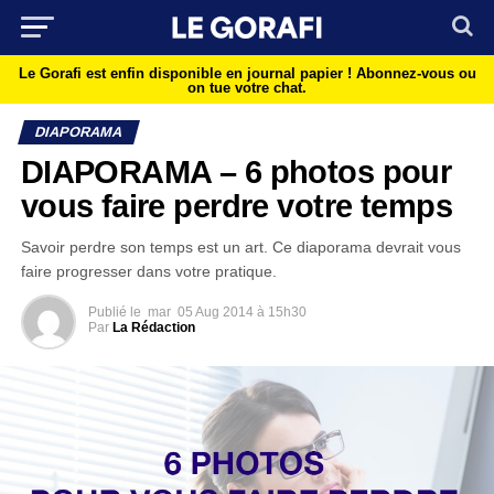
Le Gorafi est enfin disponible en journal papier !
Abonnez-vous ou
on tue votre chat.
DIAPORAMA
DIAPORAMA – 6 photos pour
vous faire perdre votre temps
Savoir perdre son temps est un art. Ce diaporama devrait vous
faire progresser dans votre pratique.
Publié le
mar
05 Aug 2014 à 15h30
Par
La Rédaction