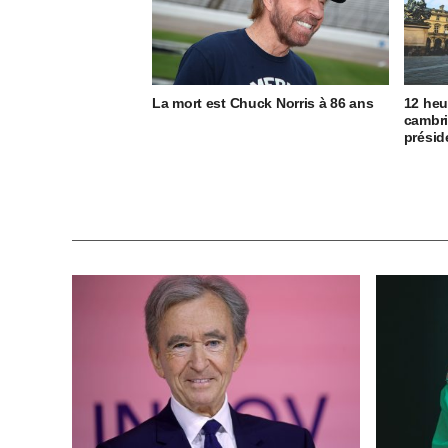
La mort est Chuck Norris à 86 ans
12 heu
cambri
présid