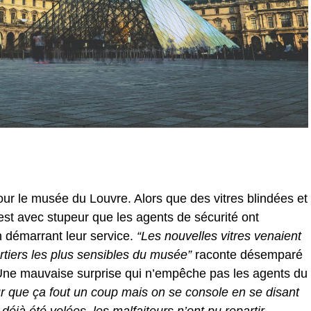
ur le musée du Louvre. Alors que des vitres blindées et
’est avec stupeur que les agents de sécurité ont
n démarrant leur service.
“Les nouvelles vitres venaient
artiers les plus sensibles du musée”
raconte désemparé
 Une mauvaise surprise qui n’empêche pas les agents du
ûr que ça fout un coup mais on se console en se disant
éjà été volées, les malfaiteurs n’ont pu repartir