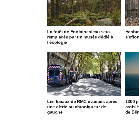
La forêt de Fontainebleau sera
Hasbro
remplacée par un musée dédié à
s’effo
l’écologie
Les locaux de RMC évacués après
1300 p
une alerte au chroniqueur de
croisi
gauche
de Bli