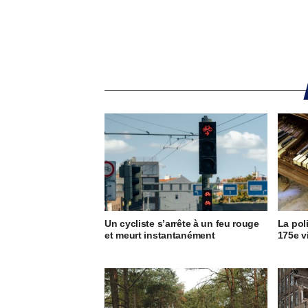
Un cycliste s’arrête à un feu rouge
La pol
et meurt instantanément
175e v