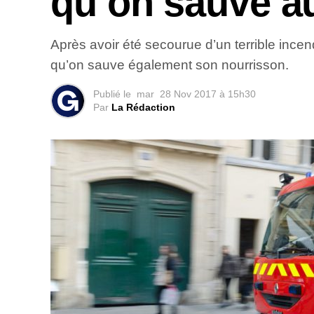
qu’on sauve a
Après avoir été secourue d’un terrible in
qu’on sauve également son nourrisson.
Publié le
mar
28 Nov 2017 à 15h30
Par
La Rédaction