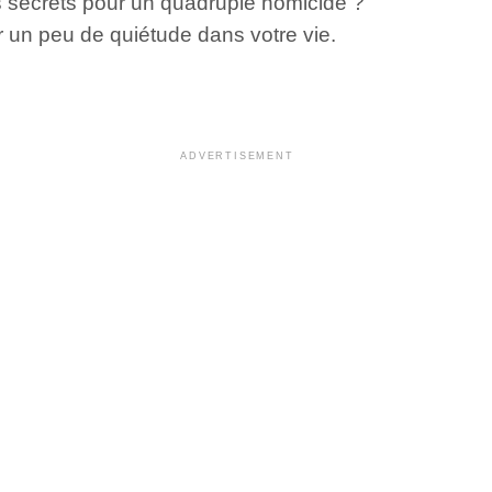
s secrets pour un quadruple homicide ?
er un peu de quiétude dans votre vie.
ADVERTISEMENT