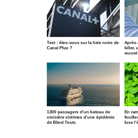
Test : êtes-vous sur la liste noire de
Après 
Canal Plus ?
killer
record
1300 passagers d’un bateau de
En ram
croisière victimes d’une épidémie
feuille
de Blind Tests
luxe l