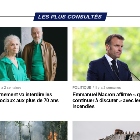
LES PLUS CONSULTÉS
 y a 2 semaines
POLITIQUE
Il y a 2 semaines
nement va interdire les
Emmanuel Macron affirme « qu’
ociaux aux plus de 70 ans
continuer à discuter » avec le
incendies