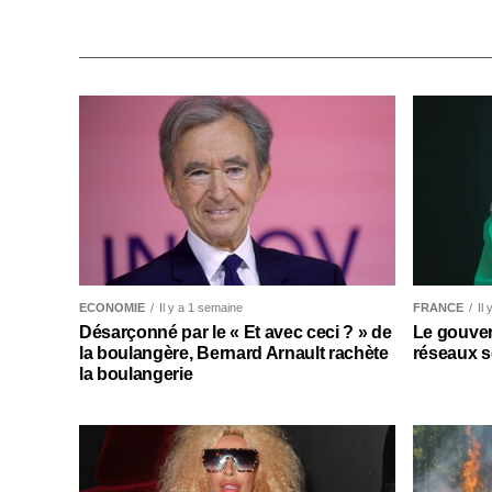
ECONOMIE
Il y a 1 semaine
FRANCE
Il
Désarçonné par le « Et avec ceci ? » de
Le gouver
la boulangère, Bernard Arnault rachète
réseaux s
la boulangerie